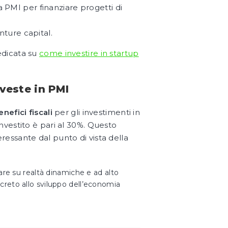
a PMI per finanziare progetti di
nture capital.
edicata su
come investire in startup
nveste in PMI
nefici fiscali
per gli investimenti in
investito è pari al 30%. Questo
ressante dal punto di vista della
are su realtà dinamiche e ad alto
reto allo sviluppo dell’economia