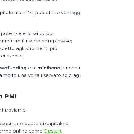
pitale alle PMI può offrire vantaggi
potenziale di sviluppo;
per ridurre il rischio complessivo;
spetto agli strumenti più
di rischio).
owdfunding
e ai
minibond
, anche i
ambito una volta riservato solo agli
n PMI
PMI troviamo:
acquistare quote di capitale di
aforme online come
Opstart;