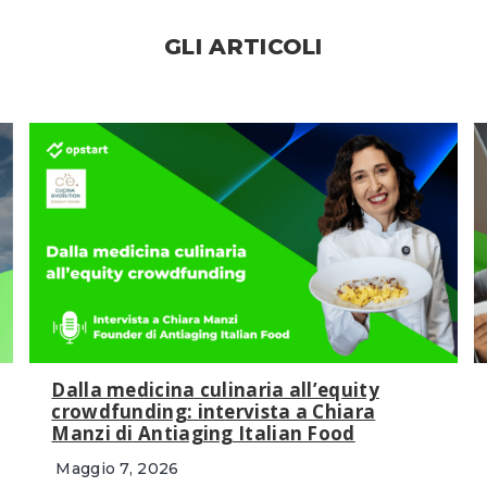
GLI ARTICOLI
Dalla medicina culinaria all’equity
crowdfunding: intervista a Chiara
Manzi di Antiaging Italian Food
Maggio 7, 2026