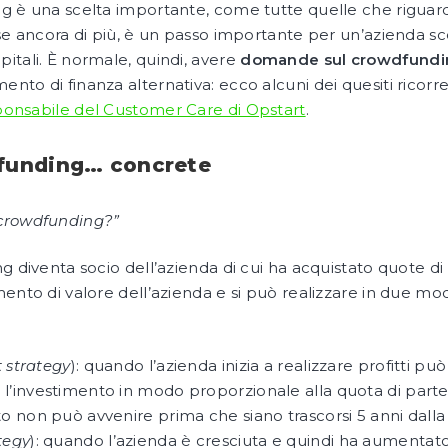
g è una scelta importante, come tutte quelle che riguard
rse ancora di più, è un passo importante per un’azienda s
itali. È normale, quindi, avere
domande sul crowdfundi
o di finanza alternativa: ecco alcuni dei quesiti ricorrent
ponsabile del Customer Care di Opstart
.
funding… concrete
 crowdfunding?”
g diventa socio dell’azienda di cui ha acquistato quote di
ento di valore dell’azienda e si può realizzare in due modi 
t strategy
): quando l’azienda inizia a realizzare profitti pu
 l’investimento in modo proporzionale alla quota di par
to non può avvenire prima che siano trascorsi 5 anni dalla
ategy
): quando l’azienda è cresciuta e quindi ha aumentato il