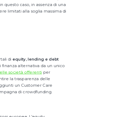
 in questo caso, in assenza di una
re limitati alla soglia massima di
tali di
equity, lending e debt
i finanza alternativa da un unico
elle società offerenti
per
ntire la trasparenza delle
 aggiunti un Customer Care
campagna di crowdfunding.
tuzioni europee. L’equity