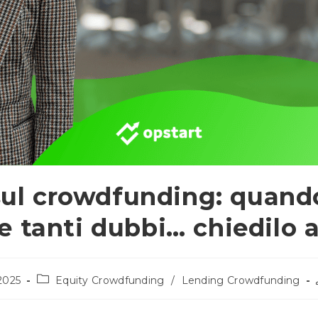
l crowdfunding: quand
 e tanti dubbi… chiedilo a
Categoria
2025
Equity Crowdfunding
/
Lending Crowdfunding
dell'articolo: