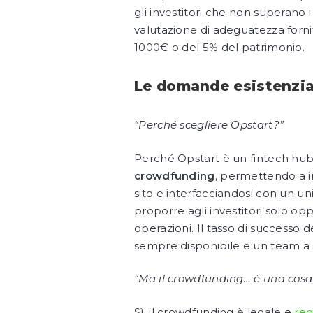
gli investitori che non superano i
valutazione di adeguatezza fornit
1000€ o del 5% del patrimonio.
Le domande esistenzia
“Perché scegliere Opstart?”
Perché Opstart è un fintech hub
crowdfunding
, permettendo a im
sito e interfacciandosi con un un
proporre agli investitori solo op
operazioni. Il tasso di successo
sempre disponibile e un team a 
“Ma il crowdfunding… è una cosa
Sì, il crowdfunding è legale e
reg