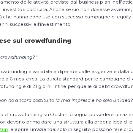
mento delle attività previste dal business plan, nell’otti
 investitori costruita. Anche se ciò non dovesse avvenire
cietà che hanno concluso con successo campagne di equity 
anni successivi all’investimento.
ese sul crowdfunding
 crowdfunding?”
wdfunding è variabile e dipende dalle esigenze e dalla p
fino a 6 mesi circa. La durata standard per le campagne di
dfunding è di 21 giorni, infine per quelle di debt crowdfun
on ho ancora costituito la mia impresa e ho solo un’idea?
 di crowdfunding su Opstart bisogna possedere un’aziend
ditori devono prima dare una struttura alla propria idea d
rtup
, e aprire un’azienda: solo in seguito possono fare cr