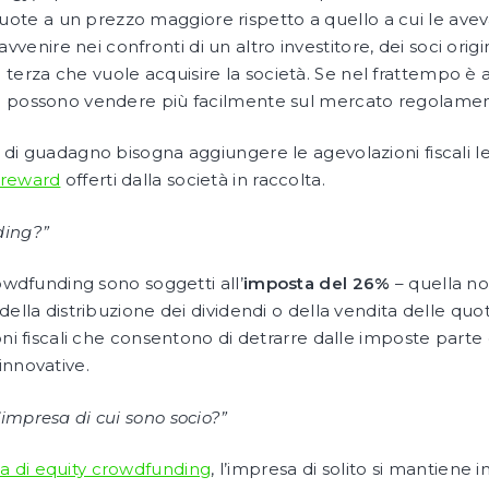
ote a un prezzo maggiore rispetto a quello a cui le avev
enire nei confronti di un altro investitore, dei soci origi
terza che vuole acquisire la società. Se nel frattempo è 
 si possono vendere più facilmente sul mercato regolamen
di guadagno bisogna aggiungere le agevolazioni fiscali le
reward
offerti dalla società in raccolta.
ding?”
rowdfunding sono soggetti all’
imposta del 26%
– quella no
della distribuzione dei dividendi o della vendita delle q
oni fiscali che consentono di detrarre dalle imposte parte 
innovative.
impresa di cui sono socio?”
a di equity crowdfunding
, l’impresa di solito si mantiene 