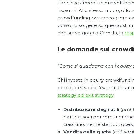
Fare investimenti in crowdfundin
risparmi. Allo stesso modo, o fo
crowdfunding per raccogliere cap
possono sorgere su questo strument
che si rivolgono a Camilla, la
res
Le domande sul crowd
“Come si guadagna con l’equity
Chi investe in equity crowdfundin
perciò, deriva dall’eventuale aum
strategy ed exit strategy
.
Distribuzione degli utili
(
profi
parte ai soci per remunerarne
ciascuno. Per le startup, ques
Vendita delle quote
(
exit str