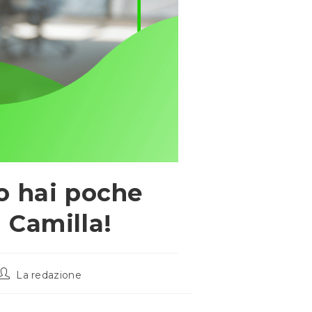
o hai poche
 Camilla!
Autore
La redazione
dell'articolo: