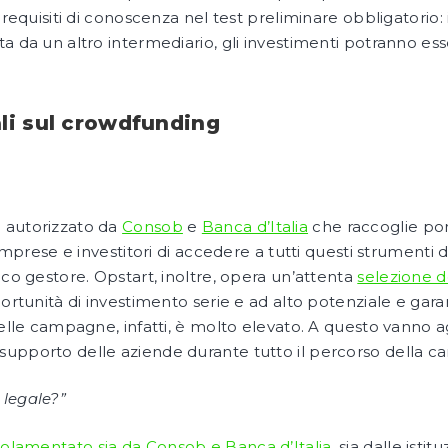
 requisiti di conoscenza nel test preliminare obbligatorio:
a da un altro intermediario, gli investimenti potranno esse
li sul crowdfunding
 autorizzato da
Consob
e
Banca d’Italia
che raccoglie por
prese e investitori di accedere a tutti questi strumenti d
ico gestore. Opstart, inoltre, opera un’attenta
selezione d
portunità di investimento serie e ad alto potenziale e gara
 delle campagne, infatti, è molto elevato. A questo vanno
supporto delle aziende durante tutto il percorso della 
 legale?”
olamentato sia da Consob e Banca d’Italia
, sia dalle isti