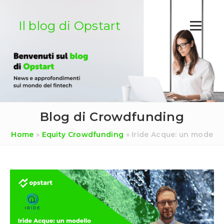
Salta
al
Il blog di Opstart
contenuto
Blog di Crowdfunding
Home
»
Equity Crowdfunding
»
Iride Acque: un modello