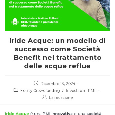
Iride Acque: un modello di
successo come Società
Benefit nel trattamento
delle acque reflue
Articolo
Dicembre 13, 2024
pubblicato:
Categoria
Equity Crowdfunding
/
Investire in PMI
dell'articolo:
Autore
La redazione
dell'articolo:
Iride Acque
è una
PMI innovativa
e una
società