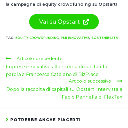
la campagna di equity crowdfunding su Opstart!
Vai su Opstart
TAG:
EQUITY CROWDFUNDING
,
PMI INNOVATIVE
,
SOSTENIBILITÀ
Leggi
Articolo precedente
altri
Imprese innovative alla ricerca di capitali: la
articoli
parola a Francesca Catalano di BizPlace
Articolo successivo
Dopo la raccolta di capitali su Opstart: intervista a
Fabio Pennella di FlexTax
POTREBBE ANCHE PIACERTI