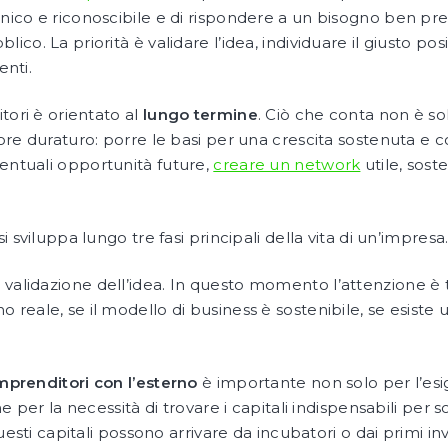
ico e riconoscibile e di rispondere a un bisogno ben prec
co. La priorità è validare l’idea, individuare il giusto 
enti.
tori è orientato al
lungo termine
. Ciò che conta non è so
ore duraturo: porre le basi per una crescita sostenuta e c
eventuali opportunità future,
creare un network
utile, soste
 sviluppa lungo tre fasi principali della vita di un’impresa
 validazione dell’idea. In questo momento l’attenzione è t
o reale, se il modello di business è sostenibile, se esist
mprenditori con l’esterno
è importante non solo per l’esig
e per la necessità di trovare i capitali indispensabili per s
uesti capitali possono arrivare da incubatori o dai primi inv