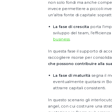
non solo fondi ma anche compete
invece permettere a piccoli inves
un’altra fonte di capitale: sopratt
La fase di crescita
porta l’imp
sviluppo del team, l’efficienz
business
.
In questa fase il supporto di acc
raccogliere risorse per consolidar
che possono contribuire alla sua
La fase di maturità
segna il mo
eventualmente quotarsi in Borsa.
attrarre capitali consistenti.
In questo scenario gli interlocut
angel, con cui costruire una strat