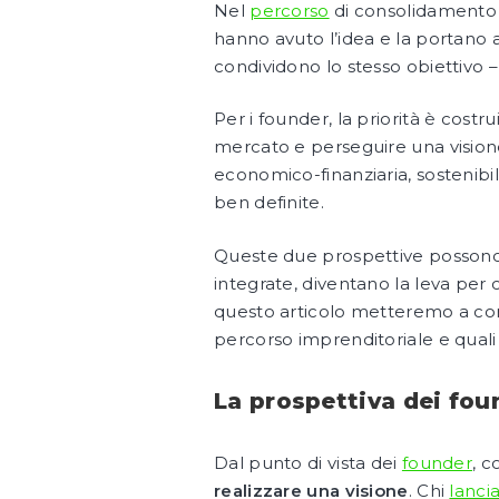
Nel
percorso
di consolidamento e
hanno avuto l’idea e la portano a
condividono lo stesso obiettivo –
Per i founder, la priorità è cost
mercato e perseguire una visione 
economico-finanziaria, sostenibil
ben definite.
Queste due prospettive possono s
integrate, diventano la leva per c
questo articolo metteremo a con
percorso imprenditoriale e quali
La prospettiva dei fou
Dal punto di vista dei
founder
, c
realizzare una visione
. Chi
lanci