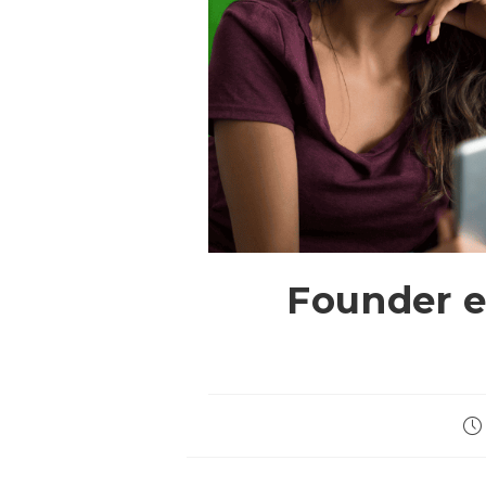
Founder e 
Art
pub