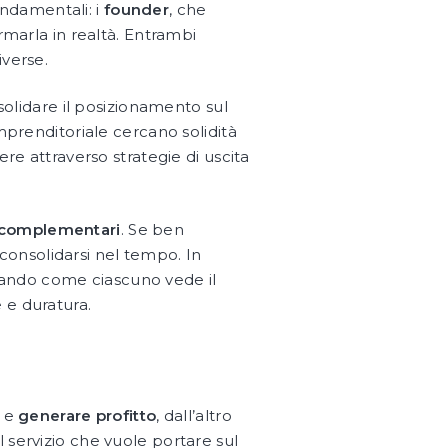
ondamentali: i
founder
, che
ormarla in realtà. Entrambi
iverse.
nsolidare il posizionamento sul
mprenditoriale cercano solidità
ere attraverso strategie di uscita
complementari
. Se ben
i consolidarsi nel tempo. In
rando come ciascuno vede il
 e duratura.
i e
generare profitto
, dall’altro
l servizio che vuole portare sul