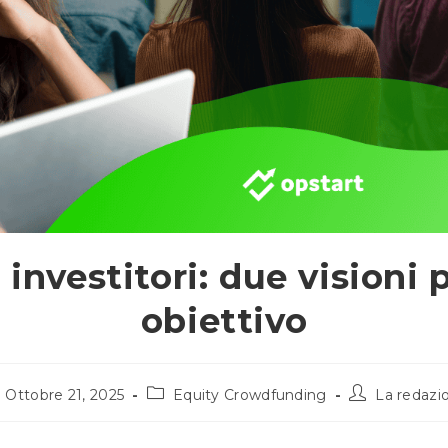
investitori: due visioni 
obiettivo
icolo
Categoria
Autore
Ottobre 21, 2025
Equity Crowdfunding
La redazi
blicato:
dell'articolo:
dell'articolo: