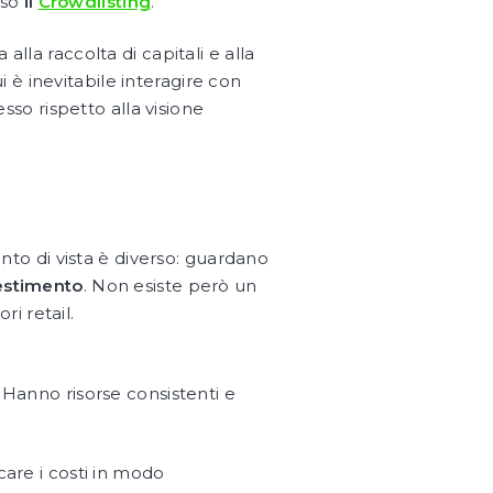
rso
il
Crowdlisting
.
lla raccolta di capitali e alla
cui è inevitabile interagire con
esso rispetto alla visione
unto di vista è diverso: guardano
vestimento
. Non esiste però un
ri retail.
. Hanno risorse consistenti e
care i costi in modo