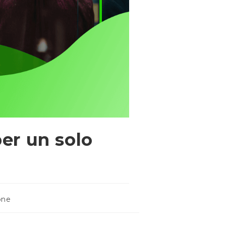
per un solo
one