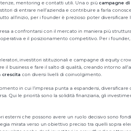
nze, mentoring e contatti utili. Una o più
campagne di 
titori di entrare nell’azienda e contribuire a farla conosc
utto all’inizio, per i founder è prezioso poter diversificare l
resa a confrontarsi con il mercato in maniera più struttura
a operativa e il posizionamento competitivo. Per i founder,
eleratori, investitori istituzionali e campagne di equity c
e il business e fare il salto di qualità, creando intorno all
 crescita
con diversi livelli di coinvolgimento.
mento in cui l’impresa punta a espandersi, diversificare o
 Qui le priorità sono la solidità finanziaria, gli investimen
ori esterni che possono avere un ruolo decisivo sono fondi
egia mirata verso un obiettivo preciso tra quelli sopra elen