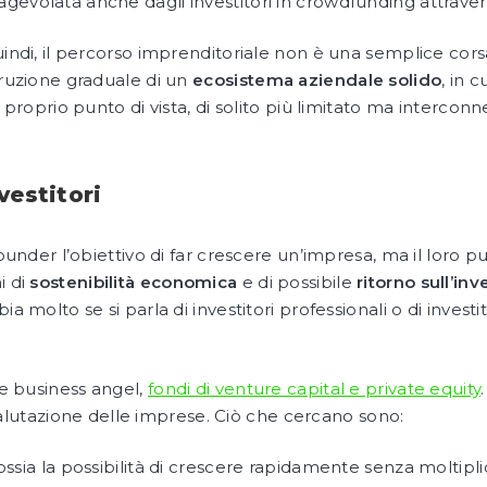
gevolata anche dagli investitori in crowdfunding attrave
indi, il percorso imprenditoriale non è una semplice corsa a
truzione graduale di un
ecosistema aziendale solido
, in 
l proprio punto di vista, di solito più limitato ma interconn
vestitori
founder l’obiettivo di far crescere un’impresa, ma il loro p
i di
sostenibilità economica
e di possibile
ritorno sull’in
a molto se si parla di investitori professionali o di investito
 business angel,
fondi di venture capital e private equity
lutazione delle imprese. Ciò che cercano sono:
ssia la possibilità di crescere rapidamente senza moltipli