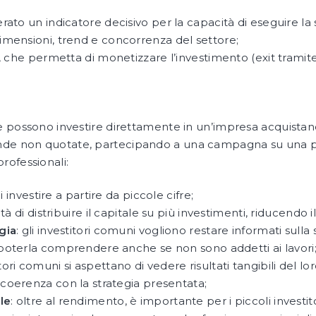
erato un indicatore decisivo per la capacità di eseguire la 
dimensioni, trend e concorrenza del settore;
, che permetta di monetizzare l’investimento (exit tramit
che possono investire direttamente in un’impresa acquista
nde non quotate, partecipando a una campagna su una p
rofessionali:
di investire a partire da piccole cifre;
lità di distribuire il capitale su più investimenti, riducendo il
gia
:
gli investitori comuni vogliono restare informati sulla 
poterla comprendere anche se non sono addetti ai lavori
itori comuni si aspettano di vedere risultati tangibili del l
coerenza con la strategia presentata;
le
: oltre al rendimento, è importante per i piccoli investit