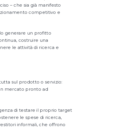
iso – che sia già manifesto
posizionamento competitivo e
lo generare un profitto
ontinua, costruire una
nere le attività di ricerca e
.
utta sul prodotto o servizio:
e un mercato pronto ad
enza di testare il proprio target
ostenere le spese di ricerca,
estitori informali, che offrono