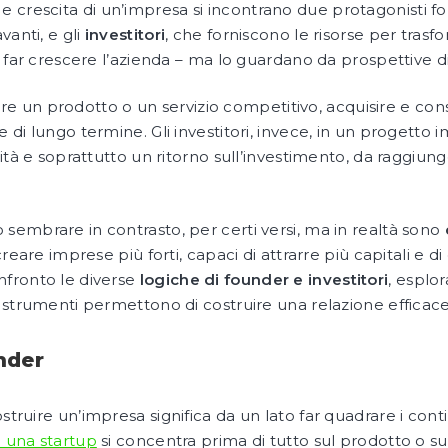
 crescita di un’impresa si incontrano due protagonisti f
vanti, e gli
investitori
, che forniscono le risorse per trasf
 far crescere l’azienda – ma lo guardano da prospettive d
ruire un prodotto o un servizio competitivo, acquisire e co
di lungo termine. Gli investitori, invece, in un progetto i
ità e soprattutto un ritorno sull’investimento, da raggiung
embrare in contrasto, per certi versi, ma in realtà sono
reare imprese più forti, capaci di attrarre più capitali e d
fronto le diverse
logiche di founder e investitori
, esplo
 strumenti permettono di costruire una relazione efficace
nder
ostruire un’impresa significa da un lato far quadrare i cont
a una startup
si concentra prima di tutto sul prodotto o su