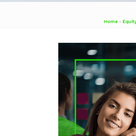
Home
»
Equit