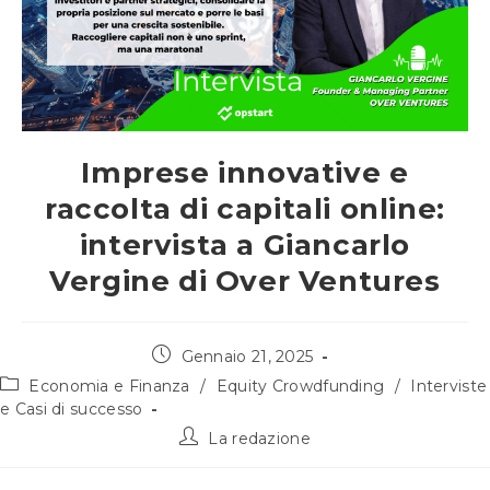
Imprese innovative e
raccolta di capitali online:
intervista a Giancarlo
Vergine di Over Ventures
Articolo
Gennaio 21, 2025
pubblicato:
Categoria
Economia e Finanza
/
Equity Crowdfunding
/
Interviste
dell'articolo:
e Casi di successo
Autore
La redazione
dell'articolo: