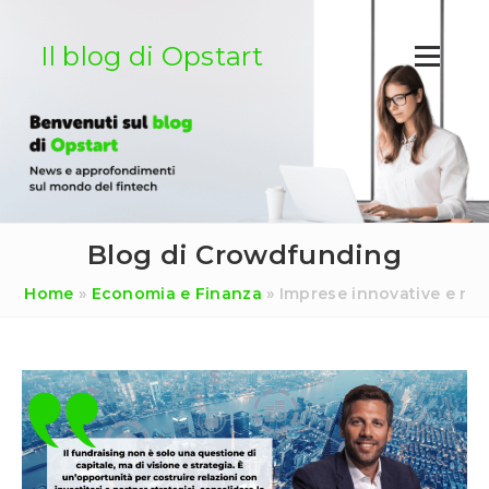
Salta
al
Il blog di Opstart
contenuto
Blog di Crowdfunding
Home
»
Economia e Finanza
»
Imprese innovative e racc