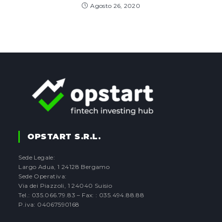
Agosto 26, 2020
OPSTART S.r.l.
Sede Legale:
Largo Adua, 1 24128 Bergamo
Sede Operativa:
Via dei Piazzoli, 1 24040 Suisio
Tel.: 035.066.79.83 – Fax: : 035.494.88.88
P.iva: 04067590168