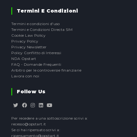
Termini E Condizioni
Termini e condizioni d'uso
Termini e Condizioni Directa SIM
Cookie Law Policy
Privacy Policy
Privacy Newsletter
Policy Conflitto di Interessi
NDA Opstart
FAQ - Domande Frequenti
Arbitro per le controversie finanziarie
Lavora con noi
Follow Us
Opens
Opens
Opens
Opens
Opens
Per recedere a una sottoscrizione scrivi a:
in
in
in
in
in
recesso@opstart.it
a
a
a
a
a
Se ci hai ripensato scrivi a:
new
new
new
new
new
ripensamento@opstart.it