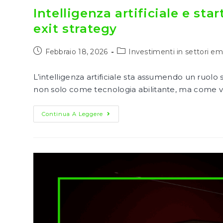
Intelligenza artificiale e st
exit strategy
Articolo
Categoria
Febbraio 18, 2026
Investimenti in settori e
pubblicato:
dell'articolo:
L’intelligenza artificiale sta assumendo un ruolo
non solo come tecnologia abilitante, ma come ver
Intelligenza
Continua A Leggere
Artificiale
E
Startup
Innovative:
Esempi
Concreti
Di
Exit
Strategy