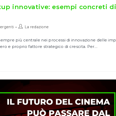
artup innovative: esempi concreti d
Autore
mergenti
La redazione
dell'articolo:
 sempre più centrale nei processi di innovazione delle imp
o e proprio fattore strategico di crescita. Per…