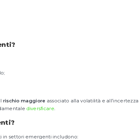
enti?
o;
il
rischio maggiore
associato alla volatilità e all’incertezza
ondamentale
diversficare
.
enti?
ti in settori emergenti includono: