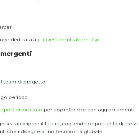
rcati.
zione dedicata agli
investimenti alternativi
.
 emergenti
l team di progetto;
ngo periodo.
 report di mercato
per approfondire con aggiornamenti.
nifica anticipare il futuro, cogliendo opportunità di cresci
ti che ridisegneranno l’economia globale.