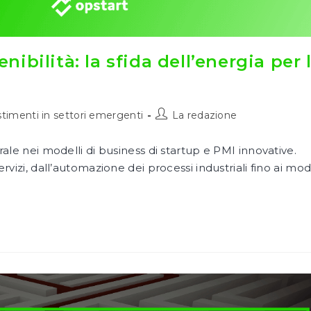
enibilità: la sfida dell’energia per 
Autore
stimenti in settori emergenti
La redazione
dell'articolo:
urale nei modelli di business di startup e PMI innovative.
ervizi, dall’automazione dei processi industriali fino ai mod