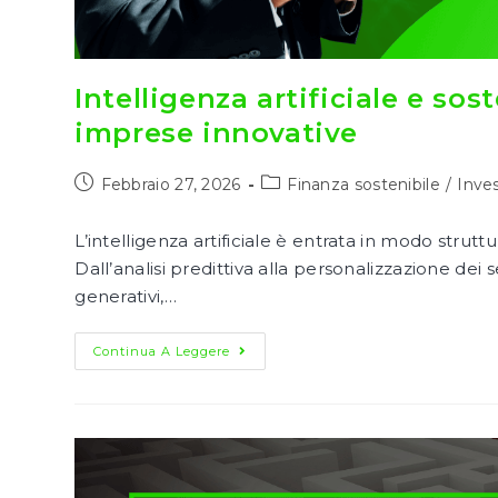
Intelligenza artificiale e sost
imprese innovative
Articolo
Categoria
Febbraio 27, 2026
Finanza sostenibile
/
Inve
pubblicato:
dell'articolo:
L’intelligenza artificiale è entrata in modo strutt
Dall’analisi predittiva alla personalizzazione dei s
generativi,…
Intelligenza
Continua A Leggere
Artificiale
E
Sostenibilità:
La
Sfida
Dell’energia
Per
Le
Imprese