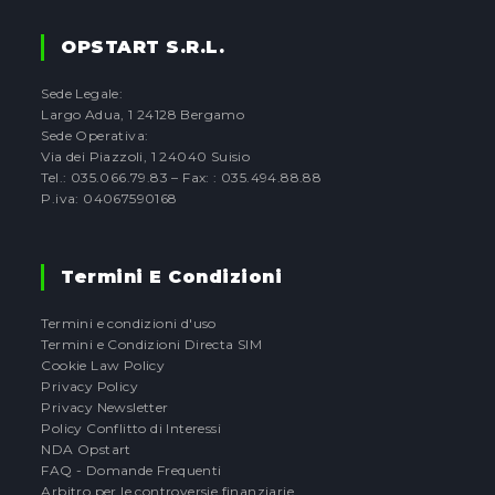
OPSTART S.r.l.
Sede Legale:
Largo Adua, 1 24128 Bergamo
Sede Operativa:
Via dei Piazzoli, 1 24040 Suisio
Tel.: 035.066.79.83 – Fax: : 035.494.88.88
P.iva: 04067590168
Termini E Condizioni
Termini e condizioni d'uso
Termini e Condizioni Directa SIM
Cookie Law Policy
Privacy Policy
Privacy Newsletter
Policy Conflitto di Interessi
NDA Opstart
FAQ - Domande Frequenti
Arbitro per le controversie finanziarie