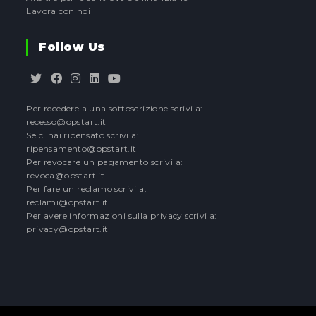
Lavora con noi
Follow Us
Opens
Opens
Opens
Opens
Opens
Per recedere a una sottoscrizione scrivi a:
in
in
in
in
in
recesso@opstart.it
a
a
a
a
a
Se ci hai ripensato scrivi a:
new
new
new
new
new
ripensamento@opstart.it
tab
tab
tab
tab
tab
Per revocare un pagamento scrivi a:
revoca@opstart.it
Per fare un reclamo scrivi a:
reclami@opstart.it
Per avere informazioni sulla privacy scrivi a:
privacy@opstart.it