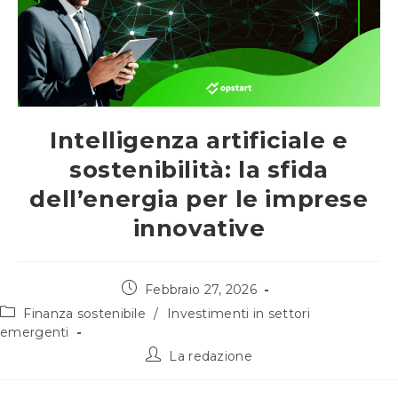
Intelligenza artificiale e
sostenibilità: la sfida
dell’energia per le imprese
innovative
Articolo
Febbraio 27, 2026
pubblicato:
Categoria
Finanza sostenibile
/
Investimenti in settori
dell'articolo:
emergenti
Autore
La redazione
dell'articolo: