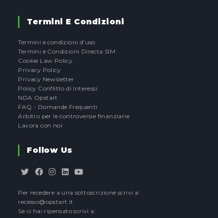
Termini E Condizioni
Termini e condizioni d'uso
Termini e Condizioni Directa SIM
Cookie Law Policy
Privacy Policy
Privacy Newsletter
Policy Conflitto di Interessi
NDA Opstart
FAQ - Domande Frequenti
Arbitro per le controversie finanziarie
Lavora con noi
Follow Us
Opens
Opens
Opens
Opens
Opens
Per recedere a una sottoscrizione scrivi a:
in
in
in
in
in
recesso@opstart.it
a
a
a
a
a
Se ci hai ripensato scrivi a:
new
new
new
new
new