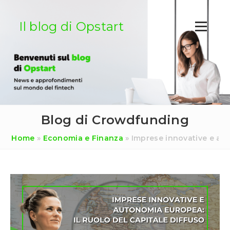
Salta
al
Il blog di Opstart
contenuto
Blog di Crowdfunding
Home
»
Economia e Finanza
»
Imprese innovative e aut