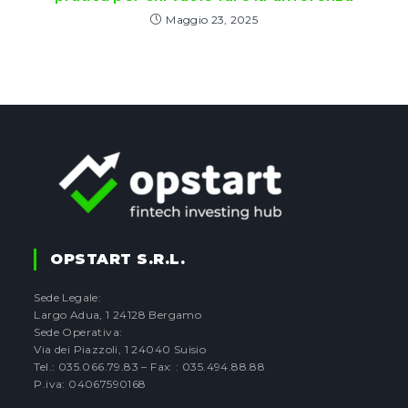
Maggio 23, 2025
OPSTART S.r.l.
Sede Legale:
Largo Adua, 1 24128 Bergamo
Sede Operativa:
Via dei Piazzoli, 1 24040 Suisio
Tel.: 035.066.79.83 – Fax: : 035.494.88.88
P.iva: 04067590168