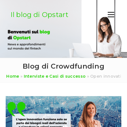
Salta
al
Il blog di Opstart
contenuto
Blog di Crowdfunding
Home
»
Interviste e Casi di successo
»
Open innovation 