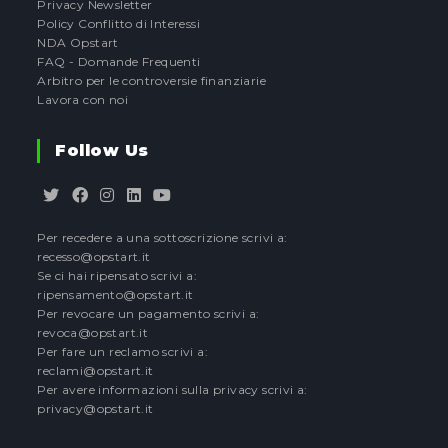
Privacy Newsletter
Policy Conflitto di Interessi
NDA Opstart
FAQ - Domande Frequenti
Arbitro per le controversie finanziarie
Lavora con noi
Follow Us
Opens
Opens
Opens
Opens
Opens
Per recedere a una sottoscrizione scrivi a:
in
in
in
in
in
recesso@opstart.it
a
a
a
a
a
Se ci hai ripensato scrivi a:
new
new
new
new
new
ripensamento@opstart.it
tab
tab
tab
tab
tab
Per revocare un pagamento scrivi a:
revoca@opstart.it
Per fare un reclamo scrivi a:
reclami@opstart.it
Per avere informazioni sulla privacy scrivi a:
privacy@opstart.it