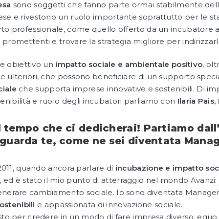
esa
sono soggetti che fanno parte ormai stabilmente della r
ese e rivestono un ruolo importante soprattutto per le st
to professionale, come quello offerto da un incubatore a 
romettenti e trovare la strategia migliore per indirizzarle 
e obiettivo un
impatto sociale e ambientale positivo
, olt
 ulteriori, che possono beneficiare di un supporto special
ciale
che supporta imprese innovative e sostenibili. Di im
nibilità e ruolo degli incubatori parliamo con
Ilaria Pai
 il tempo che ci dedicherai! Partiamo dal
riguarda te, come ne sei diventata Mana
l 2011, quando ancora parlare di
incubazione e impatto soc
, ed è stato il mio punto di atterraggio nel mondo Avanzi: 
generare cambiamento sociale. Io sono diventata Manage
stenibili
e appassionata di innovazione sociale.
sto per credere in un modo di fare impresa diverso, equo e