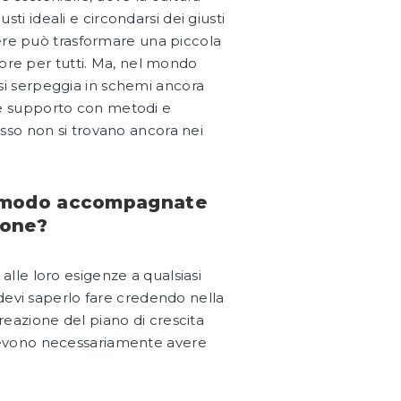
sti ideali e circondarsi dei giusti
vere può trasformare una piccola
lore per tutti. Ma, nel mondo
o si serpeggia in schemi ancora
dare supporto con metodi e
sso non si trovano ancora nei
che modo accompagnate
ione?
lle loro esigenze a qualsiasi
 devi saperlo fare credendo nella
 creazione del piano di crescita
ma devono necessariamente avere