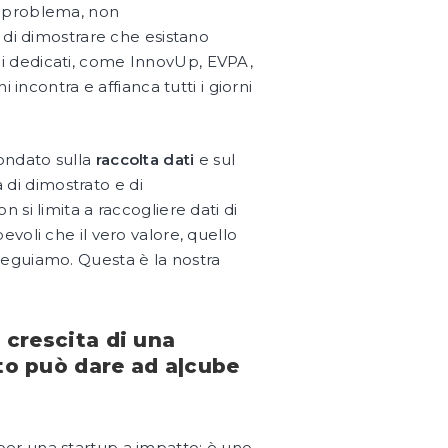
o problema, non
 di dimostrare che esistano
mi dedicati, come InnovUp, EVPA,
incontra e affianca tutti i giorni
fondato sulla
raccolta dati
e sul
a di dimostrato e di
si limita a raccogliere dati di
voli che il vero valore, quello
seguiamo. Questa è la nostra
 crescita di una
to può dare ad a|cube
?
per una startup a impatto: è uno