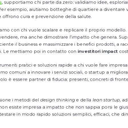
e
, supportiamo chi parte da zero: validiamo idee, esplor
 Per esempio, aiutiamo botteghe di quartiere a diventare
he offrono cura e prevenzione della salute.
riamo con chi vuole scalare e replicare il proprio modell
vendere, ma anche dimostrare l’impatto che genera. Sup
ciente il business e massimizzare i benefici prodotti, a ra
i. Le mettiamo poi in contatto con
investitori impact
cost
trumenti pratici e soluzioni rapide a chi vuole fare impresa
o comuni a innovare i servizi sociali, o startup a migliora
uolo è essere partner di fiducia: presenti, concreti di fronte
asione i metodi del
design thinking
e della
lean startup
, a
 non esiste impresa a impatto che non sappia porsi le giu
estare in modo rapido soluzioni semplici, efficaci, che dim