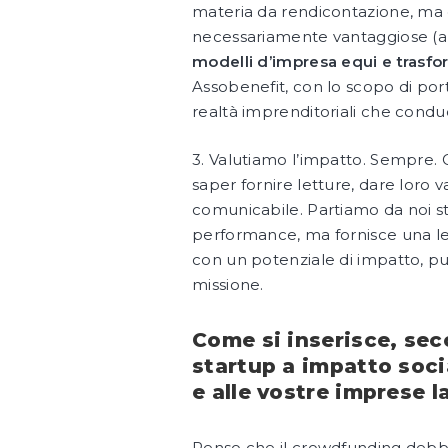
materia da rendicontazione, ma 
necessariamente vantaggiose (anz
modelli d’impresa equi e trasfo
Assobenefit, con lo scopo di porta
realtà imprenditoriali che condu
3. Valutiamo l’impatto. Sempre. 
saper fornire letture, dare loro v
comunicabile. Partiamo da noi ste
performance, ma fornisce una let
con un potenziale di impatto, p
missione.
Come si inserisce, sec
startup a impatto soci
e alle vostre imprese 
Penso che il crowdfunding debba