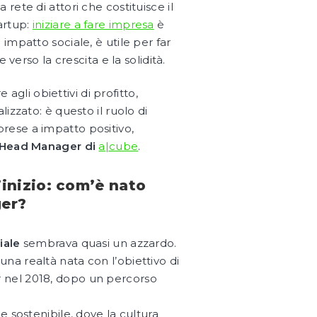
ete di attori che costituisce il
artup:
iniziare a fare impresa
è
impatto sociale, è utile per far
verso la crescita e la solidità.
re agli obiettivi di profitto,
izzato: è questo il ruolo di
prese a impatto positivo,
s, Head Manager di
a|cube
.
l’inizio: com’è nato
ger?
iale
sembrava quasi un azzardo.
una realtà nata con l’obiettivo di
r nel 2018, dopo un percorso
 sostenibile, dove la cultura