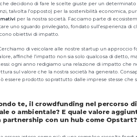
che decidono di fare le scelte giuste per un determinat
i, talvolta l’opposto) per la sostenibilità economica, pur
rmativi
per la nostra società. Facciamo parte di ecosiste
re uno sguardo privilegiato, fondato sull’esperienza di chi 
cono obiettivi di impatto.
Cerchiamo di veicolare alle nostre startup un approccio 
alore, affinché l’impatto non sia solo qualcosa di detto, m
ssi: ogni anno redigiamo una relazione di impatto che non 
tura sul valore che la nostra società ha generato. Consape
uò essere prodotto soprattutto dalle imprese stesse che 
ondo te, il crowdfunding nel percorso di
ale o ambientale? E quale valore aggiun
la partnership con un hub come Opstart
 essere inteso come più di una semplice raccolta fondi 