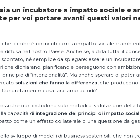
 sia un incubatore a impatto sociale e 
e per voi portare avanti questi valori n
i che a|cube è un incubatore a impatto sociale e ambiental
è diffusa nel nostro Paese. Anche se, a dirla tutta, il con
scontato, né semplice da spiegare: essere un incubatore 
ori che dichiarano, pianificano e perseguono con ambizione
principio di “intenzionalità”. Ma anche sperare di poter a
ercato
soluzioni che fanno la differenza
, che producono
to. Concretamente cosa facciamo quindi?
cessi che non includono solo metodi di valutazione della
lla capacità di
integrazione dei principi di impatto socia
mpatto come un effetto collaterale o una questione da ges
o sviluppo di modelli di business sostenibili, che non t