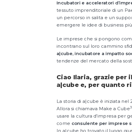
Incubatori e acceleratori d’impr
tessuto imprenditoriale di un Pa
un percorso in salita e un suppor
emergere le idee di business più p
Le imprese che si pongono com
incontrano sul loro cammino sfide
a|cube, incubatore a impatto so
tendenze del mercato della soste
Ciao Ilaria, grazie per
a|cube e, per quanto 
La storia di a|cube è iniziata ne
3
Allora si chiamava Make a Cube
usare la cultura d’impresa per 
come
consulente per imprese so
In a|cube ho trovato il luogo giu