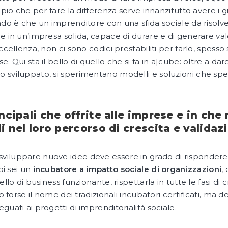
pio che per fare la differenza serve innanzitutto avere i giu
ondo è che un imprenditore con una sfida sociale da risol
le in un’impresa solida, capace di durare e di generare va
ccellenza, non ci sono codici prestabiliti per farlo, spess
e. Qui sta il bello di quello che si fa in a|cube: oltre a 
 sviluppato, si sperimentano modelli e soluzioni che spe
rincipali che offrite alle imprese e in 
li nel loro percorso di crescita e validaz
iluppare nuove idee deve essere in grado di rispondere a
oi sei un
incubatore a impatto sociale di organizzazioni
,
ello di business funzionante, rispettarla in tutte le fasi di
nno forse il nome dei tradizionali incubatori certificati, 
guati ai progetti di imprenditorialità sociale.