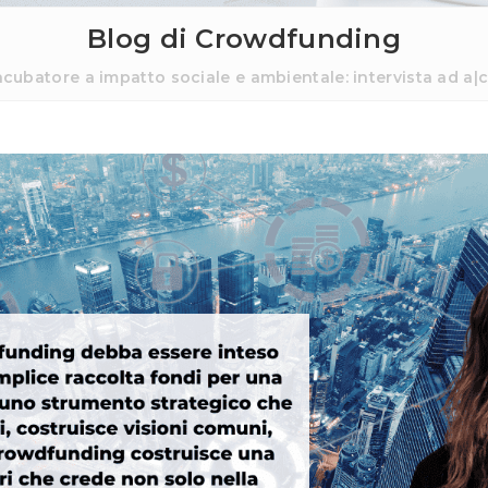
Blog di Crowdfunding
ncubatore a impatto sociale e ambientale: intervista ad a|c