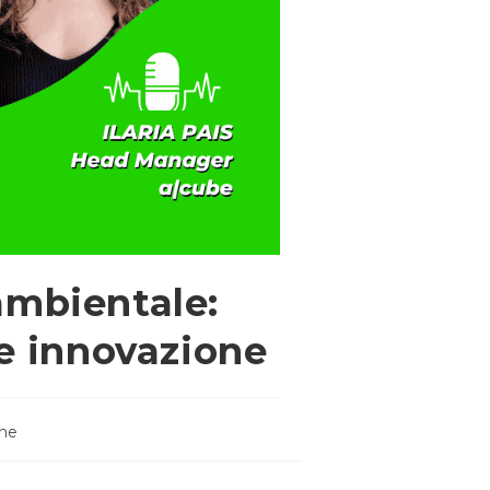
ambientale:
 e innovazione
one