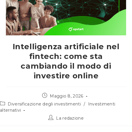
Intelligenza artificiale nel
fintech: come sta
cambiando il modo di
investire online
Articolo
Maggio 8, 2026
pubblicato:
Categoria
Diversificazione degli investimenti
/
Investimenti
dell'articolo:
alternativi
Autore
La redazione
dell'articolo: