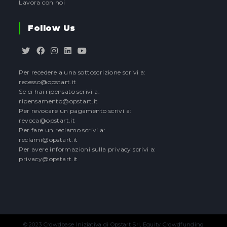
Lavora con noi
Follow Us
Opens
Opens
Opens
Opens
Opens
Per recedere a una sottoscrizione scrivi a:
in
in
in
in
in
recesso@opstart.it
a
a
a
a
a
Se ci hai ripensato scrivi a:
new
new
new
new
new
ripensamento@opstart.it
tab
tab
tab
tab
tab
Per revocare un pagamento scrivi a:
revoca@opstart.it
Per fare un reclamo scrivi a:
reclami@opstart.it
Per avere informazioni sulla privacy scrivi a:
privacy@opstart.it
© 2023 Crowdbase Iniziativa di Opstart Srl, Equity Crowdfunding