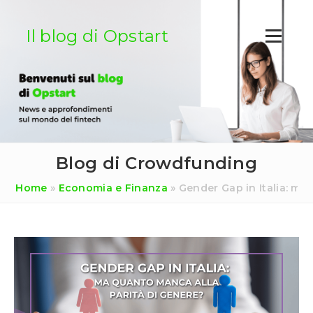
Salta
al
Il blog di Opstart
contenuto
Blog di Crowdfunding
Home
»
Economia e Finanza
»
Gender Gap in Italia: ma