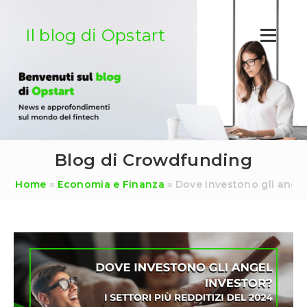
Salta
al
Il blog di Opstart
contenuto
Blog di Crowdfunding
Home
»
Economia e Finanza
»
Dove investono gli angel 