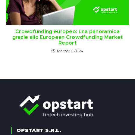
Crowdfunding europeo: una panoramica
grazie allo European Crowdfunding Market
Report
Marzo 9, 2024
OPSTART S.r.l.