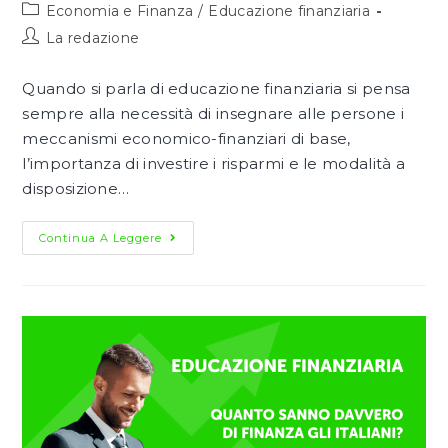
pubblicato:
Categoria
Economia e Finanza
/
Educazione finanziaria
dell'articolo:
Autore
La redazione
dell'articolo:
Quando si parla di educazione finanziaria si pensa
sempre alla necessità di insegnare alle persone i
meccanismi economico-finanziari di base,
l’importanza di investire i risparmi e le modalità a
disposizione…
Educazione
Continua A Leggere
Finanziaria
E
Raccolta
Di
Capitali
Per
Le
Imprese:
Intervista
A
Lorenzo
D’Amelio
Di
Merakyn