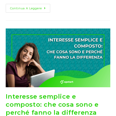
Che
Continua A Leggere
Cos’è
Un
Piano
Di
Accumulo
Capitale
(PAC)
E
Come
Funziona
Interesse semplice e
composto: che cosa sono e
perché fanno la differenza