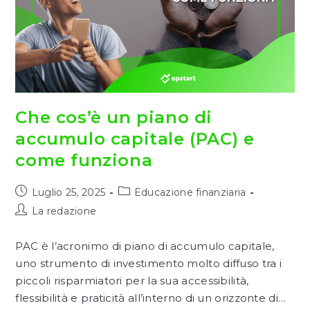
Che cos’è un piano di
accumulo capitale (PAC) e
come funziona
Articolo
Categoria
Luglio 25, 2025
Educazione finanziaria
pubblicato:
dell'articolo:
Autore
La redazione
dell'articolo:
PAC è l’acronimo di piano di accumulo capitale,
uno strumento di investimento molto diffuso tra i
piccoli risparmiatori per la sua accessibilità,
flessibilità e praticità all’interno di un orizzonte di…