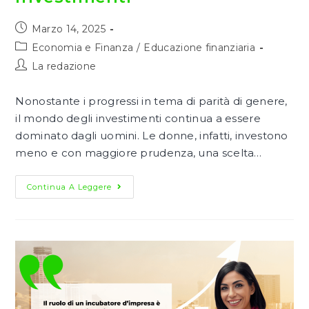
Articolo
Marzo 14, 2025
pubblicato:
Categoria
Economia e Finanza
/
Educazione finanziaria
dell'articolo:
Autore
La redazione
dell'articolo:
Nonostante i progressi in tema di parità di genere,
il mondo degli investimenti continua a essere
dominato dagli uomini. Le donne, infatti, investono
meno e con maggiore prudenza, una scelta…
Donne
Continua A Leggere
E
Finanza:
Come
L’educazione
Finanziaria
Può
Ridurre
Il
Gender
Gap
Negli
Investimenti