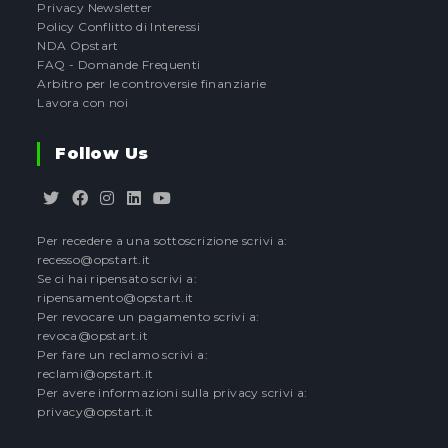
Privacy Newsletter
Policy Conflitto di Interessi
NDA Opstart
FAQ - Domande Frequenti
Arbitro per le controversie finanziarie
Lavora con noi
Follow Us
Opens
Opens
Opens
Opens
Opens
Per recedere a una sottoscrizione scrivi a:
in
in
in
in
in
recesso@opstart.it
a
a
a
a
a
Se ci hai ripensato scrivi a:
new
new
new
new
new
ripensamento@opstart.it
tab
tab
tab
tab
tab
Per revocare un pagamento scrivi a:
revoca@opstart.it
Per fare un reclamo scrivi a:
reclami@opstart.it
Per avere informazioni sulla privacy scrivi a:
privacy@opstart.it