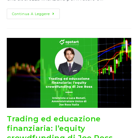
Educazione
Continua A Leggere
Finanziaria:
Quanto
Sanno
Davvero
Di
Finanza
Gli
Italiani?
Trading ed educazione
finanziaria: l’equity
crowdfunding di Joe Ross