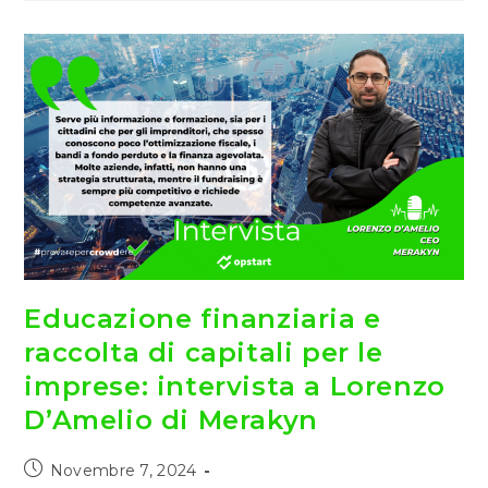
Femminile:
L’educazione
Finanziaria
Secondo
Young
Women
Network
Educazione finanziaria e
raccolta di capitali per le
imprese: intervista a Lorenzo
D’Amelio di Merakyn
Articolo
Novembre 7, 2024