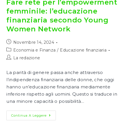
Fare rete per l’empowerment
femminile: l’educazione
finanziaria secondo Young
Women Network
Articolo
Novembre 14, 2024
pubblicato:
Categoria
Economia e Finanza
/
Educazione finanziaria
dell'articolo:
Autore
La redazione
dell'articolo:
La parità di genere passa anche attraverso
l’indipendenza finanziaria delle donne, che oggi
hanno un’educazione finanziaria mediamente
inferiore rispetto agli uomini. Questo si traduce in
una minore capacità o possibilità…
Fare
Continua A Leggere
Rete
Per
L’empowerment