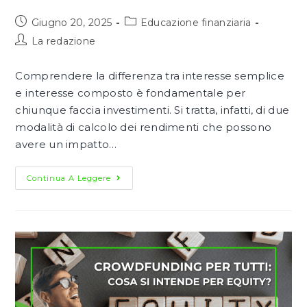
Articolo
Categoria
Giugno 20, 2025
Educazione finanziaria
pubblicato:
dell'articolo:
Autore
La redazione
dell'articolo:
Comprendere la differenza tra interesse semplice
e interesse composto è fondamentale per
chiunque faccia investimenti. Si tratta, infatti, di due
modalità di calcolo dei rendimenti che possono
avere un impatto…
Interesse
Continua A Leggere
Semplice
E
Composto:
Che
Cosa
Sono
E
Perché
Fanno
La
Differenza