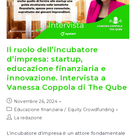
Il ruolo dell’incubatore
d’impresa: startup,
educazione finanziaria e
innovazione. Intervista a
Vanessa Coppola di The Qube
Articolo
Novembre 26, 2024
pubblicato:
Categoria
Educazione finanziaria
/
Equity Crowdfunding
dell'articolo:
Autore
La redazione
dell'articolo:
L’incubatore d’impresa è un attore fondamentale