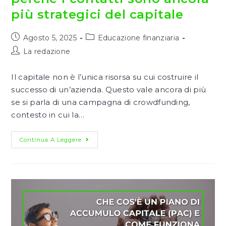
più strategici del capitale
Articolo
Categoria
Agosto 5, 2025
Educazione finanziaria
pubblicato:
dell'articolo:
Autore
La redazione
dell'articolo:
Il capitale non è l’unica risorsa su cui costruire il
successo di un’azienda. Questo vale ancora di più
se si parla di una campagna di crowdfunding,
contesto in cui la…
Networking
Continua A Leggere
E
Crowdfunding:
Perché
I
Contatti
Sono
Ancora
Più
Strategici
Del
Capitale