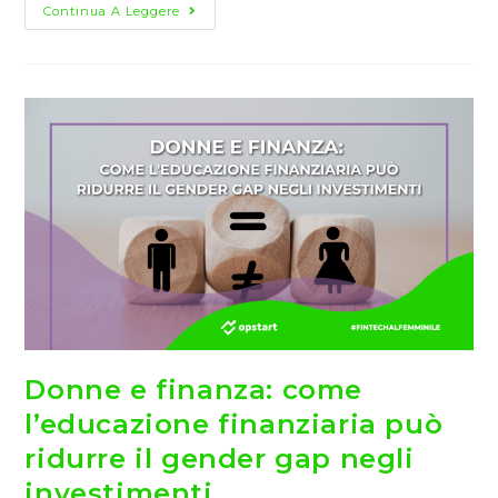
Crowdfunding
Continua A Leggere
Per
Tutti:
Cosa
Si
Intende
Per
Equity?
Donne e finanza: come
l’educazione finanziaria può
ridurre il gender gap negli
investimenti