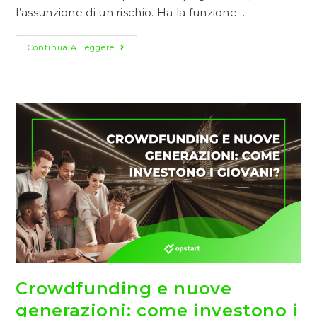
l’assunzione di un rischio. Ha la funzione…
Che
Continua A Leggere
Cos’è
La
Due
Diligence?
Crowdfunding e nuove
generazioni: come investono i