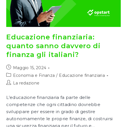
Educazione finanziaria:
quanto sanno davvero di
finanza gli italiani?
Articolo
Maggio 15, 2024
pubblicato:
Categoria
Economia e Finanza
/
Educazione finanziaria
dell'articolo:
Autore
La redazione
dell'articolo:
L’educazione finanziaria fa parte delle
competenze che ogni cittadino dovrebbe
sviluppare per essere in grado di gestire
autonomamente le proprie finanze, di costruirsi
una sicurezza finanziaria per il futuro e…