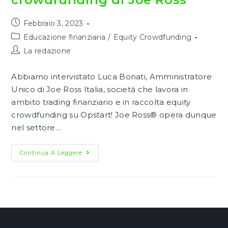
Articolo
Febbraio 3, 2023
pubblicato:
Categoria
Educazione finanziaria
/
Equity Crowdfunding
dell'articolo:
Autore
La redazione
dell'articolo:
Abbiamo intervistato Luca Bonati, Amministratore
Unico di Joe Ross Italia, società che lavora in
ambito trading finanziario e in raccolta equity
crowdfunding su Opstart! Joe Ross® opera dunque
nel settore…
Trading
Continua A Leggere
Ed
Educazione
Finanziaria:
L’equity
Crowdfunding
Di
Joe
Ross