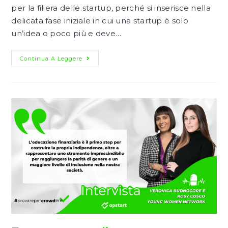
per la filiera delle startup, perché si inserisce nella
delicata fase iniziale in cui una startup è solo
un’idea o poco più e deve…
Il
Continua A Leggere
Ruolo
Dell’incubatore
D’impresa:
Startup,
Educazione
Finanziaria
E
Innovazione.
Intervista
A
Vanessa
Coppola
Di
The
Qube