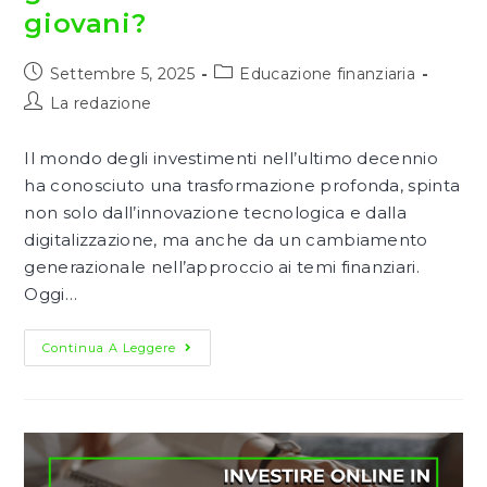
giovani?
Articolo
Categoria
Settembre 5, 2025
Educazione finanziaria
pubblicato:
dell'articolo:
Autore
La redazione
dell'articolo:
Il mondo degli investimenti nell’ultimo decennio
ha conosciuto una trasformazione profonda, spinta
non solo dall’innovazione tecnologica e dalla
digitalizzazione, ma anche da un cambiamento
generazionale nell’approccio ai temi finanziari.
Oggi…
Crowdfunding
Continua A Leggere
E
Nuove
Generazioni:
Come
Investono
I
Giovani?