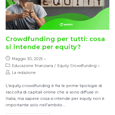
Crowdfunding per tutti: cosa
si intende per equity?
Articolo
Maggio 30, 2025
pubblicato:
Categoria
Educazione finanziaria
/
Equity Crowdfunding
dell'articolo:
Autore
La redazione
dell'articolo:
L’equity crowdfunding è fra le prime tipologie di
raccolta di capitali online che si sono diffuse in
Italia, ma sapere cosa si intende per equity non è
importante solo nell’ambito…