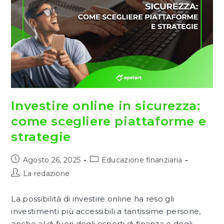
Investire online in sicurezza:
come scegliere piattaforme e
strategie
Articolo
Categoria
Agosto 26, 2025
Educazione finanziaria
pubblicato:
dell'articolo:
Autore
La redazione
dell'articolo:
La possibilità di investire online ha reso gli
investimenti più accessibili a tantissime persone,
anche al di fuori degli esperti di finanza e degli