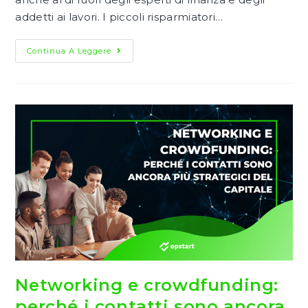
addetti ai lavori. I piccoli risparmiatori…
Investire
Continua A Leggere
Online
In
Sicurezza:
Come
Scegliere
Piattaforme
E
Strategie
Networking e crowdfunding:
perché i contatti sono ancora