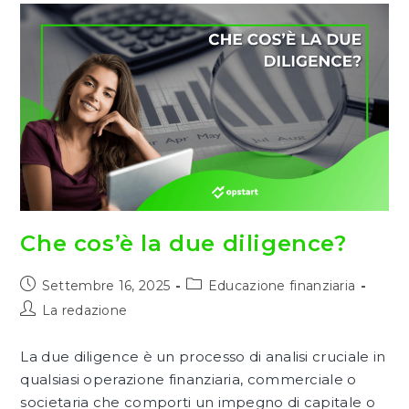
Che cos’è la due diligence?
Articolo
Categoria
Settembre 16, 2025
Educazione finanziaria
pubblicato:
dell'articolo:
Autore
La redazione
dell'articolo:
La due diligence è un processo di analisi cruciale in
qualsiasi operazione finanziaria, commerciale o
societaria che comporti un impegno di capitale o