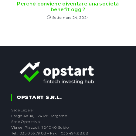
Perché conviene diventare una società
benefit oggi?
Settembre 24, 2024
OPSTART S.r.l.
Sede Legale:
Largo Adua, 1 24128 Bergamo
Sede Operativa:
Via dei Piazzoli, 1 24040 Suisio
Tel.: 035.066.79.83 – Fax: : 035.494.88.88