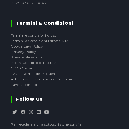
P.iva: 04067590168
Termini E Condizioni
Termini e condizioni d'uso
Termini e Condizioni Directa SIM
Cookie Law Policy
Privacy Policy
Privacy Newsletter
Policy Conflitto di Interessi
NDA Opstart
FAQ - Domande Frequenti
Arbitro per le controversie finanziarie
Lavora con noi
Follow Us
Opens
Opens
Opens
Opens
Opens
Per recedere a una sottoscrizione scrivi a:
in
in
in
in
in