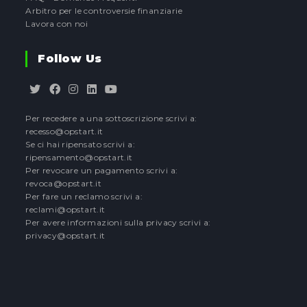
Arbitro per le controversie finanziarie
Lavora con noi
Follow Us
Opens
Opens
Opens
Opens
Opens
Per recedere a una sottoscrizione scrivi a:
in
in
in
in
in
recesso@opstart.it
a
a
a
a
a
Se ci hai ripensato scrivi a:
new
new
new
new
new
ripensamento@opstart.it
tab
tab
tab
tab
tab
Per revocare un pagamento scrivi a:
revoca@opstart.it
Per fare un reclamo scrivi a:
reclami@opstart.it
Per avere informazioni sulla privacy scrivi a:
privacy@opstart.it