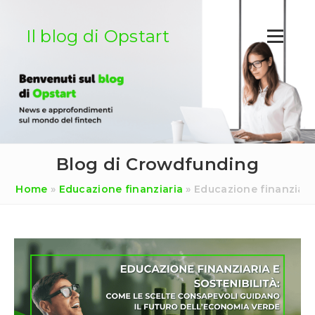
Salta
al
Il blog di Opstart
contenuto
Blog di Crowdfunding
Home
»
Educazione finanziaria
»
Educazione finanziaria